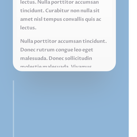
lectus. Nulla porttitor accumsan
tincidunt. Curabitur non nulla sit
amet nisl tempus convallis quis ac
lectus.
Nulla porttitor accumsan tincidunt.
Donec rutrum congue leo eget
malesuada. Donec sollicitudin
molestie malesuada. Vivamus
suscipit tortor eget felis porttitor
volutpat. Proin eget tortor risus.
Mauris blandit aliquet elit, eget
tincidunt nibh pulvinar a. Nulla quis
lorem ut libero malesuada feugiat.
Mauris blandit aliquet elit, eget
tincidunt nibh pulvinar a. Vivamus
magna justo, lacinia eget