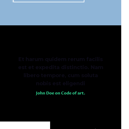
aliquam vel, ullamcorper sit amet
ligula. Curabitur aliquet quam id dui
posuere blandit.
Quisque velit nisi, pretium ut lacinia
in, elementum id enim. Vestibulum
ante ipsum primis in faucibus orci
luctus et ultrices posuere cubilia
Et harum quidem rerum facilis
Curae; Donec velit neque, auctor sit
est et expedita distinctio. Nam
amet aliquam vel, ullamcorper sit
libero tempore, cum soluta
amet ligula. Sed porttitor lectus
nobis est eligendi
nibh. Curabitur non nulla sit amet
John Doe on Code of art.
nisl tempus convallis quis ac lectus.
Donec rutrum congue leo eget
malesuada. Curabitur arcu erat,
accumsan id imperdiet et, porttitor
at sem. Pellentesque in ipsum id orci