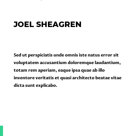
fugit, sed quia consequuntur magni
dolores eos qui ratione voluptatem
sequi nesciunt. Neque porro
JOEL SHEAGREN
quisquam.
Sed ut perspiciatis unde omnis iste
natus error sit voluptatem
Sed ut perspiciatis unde omnis iste natus error sit
accusantium doloremque
voluptatem accusantium doloremque laudantium,
laudantium, totam rem aperiam,
totam rem aperiam, eaque ipsa quae ab illo
eaque ipsa quae ab illo inventore
inventore veritatis et quasi architecto beatae vitae
veritatis et quasi architecto beatae
dicta sunt explicabo.
vitae dicta sunt explicabo.
Nemo enim ipsam voluptatem quia
voluptas sit aspernatur aut odit aut
fugit, sed quia consequuntur.
Magni dolores eos qui ratione