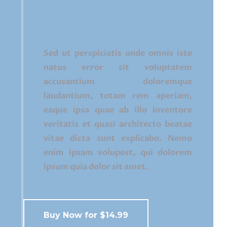
consectetur sed, convallis at tellus.
Vestibulum ac diam sit amet quam
vehicula elementum sed sit amet
Sed ut perspiciatis unde omnis iste
dui. Curabitur non nulla sit amet nisl
natus error sit voluptatem
tempus convallis quis ac lectus.
accusantium doloremque
Donec sollicitudin molestie
laudantium, totam rem aperiam,
malesuada. Proin eget tortor risus.
eaque ipsa quae ab illo inventore
Curabitur aliquet quam id dui
veritatis et quasi architecto beatae
posuere blandit. Nulla porttitor
vitae dicta sunt explicabo. Nemo
accumsan tincidunt. Curabitur non
enim ipsam volupest, qui dolorem
nulla sit amet nisl tempus convallis
ipsum quia dolor sit amet.
quis ac lectus. Vestibulum ante
ipsum primis in faucibus orci luctus
et ultrices posuere cubilia Curae;
Buy Now for $14.99
Donec velit neque, auctor sit amet