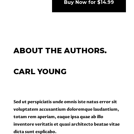
Buy Now for $14.99
porta dapibus. Vestibulum ac diam
sit amet quam vehicula elementum
sed sit amet dui. Quisque velit nisi,
pretium ut lacinia in, elementum id
enim.
ABOUT THE AUTHORS.
Sed ut perspiciatis unde omnis iste
natus error sit voluptatem
CARL YOUNG
accusantium doloremque
laudantium, totam rem aperiam,
eaque ipsa quae ab illo inventore
veritatis et quasi architecto beatae
Sed ut perspiciatis unde omnis iste natus error sit
vitae dicta sunt explicabo.
voluptatem accusantium doloremque laudantium,
totam rem aperiam, eaque ipsa quae ab illo
Nemo enim ipsam voluptatem quia
inventore veritatis et quasi architecto beatae vitae
voluptas sit aspernatur aut odit aut
dicta sunt explicabo.