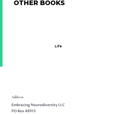
OTHER BOOKS
voluptatem sequi nesciunt. Neque
porro quisquam est, qui dolorem
ipsum quia dolor sit amet,
consectetur.
Life
Address
Embracing Neurodiversity LLC
PO Box 48913